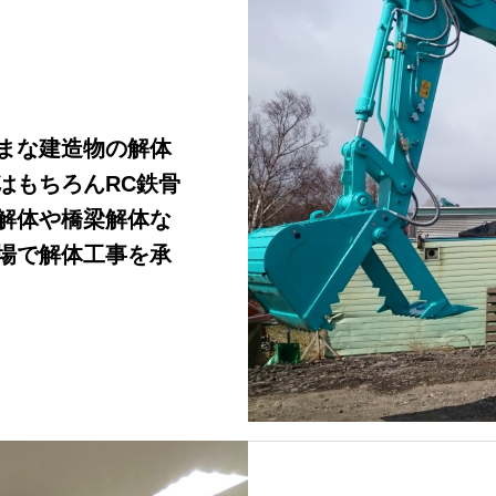
まな建造物の解体
はもちろんRC鉄骨
解体や橋梁解体な
場で解体工事を承