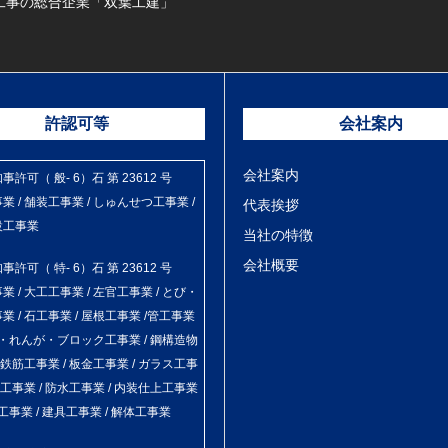
工事の総合企業「双葉工建」
許認可等
会社案内
会社案内
許可（ 般- 6）石 第 23612 号
業 / 舗装工事業 / しゅんせつ工事業 /
代表挨拶
設工事業
当社の特徴
会社概要
許可（ 特- 6）石 第 23612 号
 / 大工工事業 / 左官工事業 / とび・
業 / 石工事業 / 屋根工事業 /管工事業
ル・れんが・ブロック工事業 / 鋼構造物
 鉄筋工事業 / 板金工事業 / ガラス工事
装工事業 / 防水工事業 / 内装仕上工事業
工事業 / 建具工事業 / 解体工事業