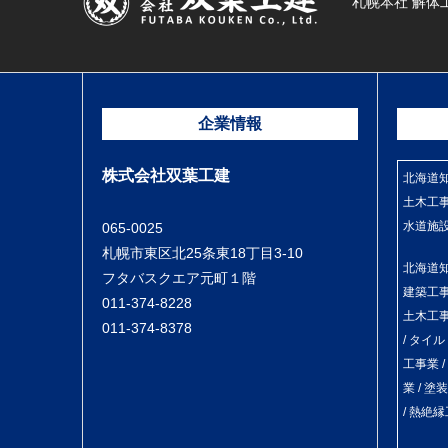
札幌本社 解体
企業情報
株式会社双葉工建
北海道知事
土木工事
水道施
065-0025
札幌市東区北25条東18丁目3-10
北海道知事
フタバスクエア元町１階
建築工事業
011-374-8228
土木工事
011-374-8378
/ タイ
工事業 /
業 / 塗
/ 熱絶縁